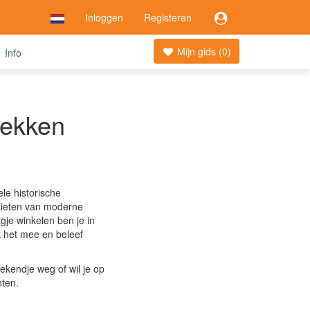
Inloggen
Registeren
Mijn gids (
0
)
Info
dekken
n
le historische
enieten van moderne
gje winkelen ben je in
k het mee en beleef
ekendje weg of wil je op
hten.