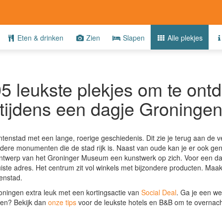
Eten & drinken
Zien
Slapen
Alle plekjes
5 leukste plekjes om te ont
tijdens een dagje Groninge
tenstad met een lange, roerige geschiedenis. Dit zie je terug aan de ve
ndere monumenten die de stad rijk is. Naast van oude kan je er ook g
 ontwerp van het Groninger Museum een kunstwerk op zich. Voor een da
iste adres. Het centrum zit vol winkels met bijzondere producten. Maa
enstad.
ningen extra leuk met een kortingsactie van
Social Deal
.
Ga je een we
gen?
Bekijk dan
onze tips
voor de leukste hotels en B&B om te overnac