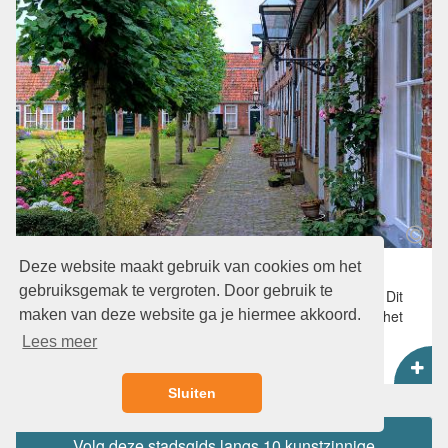
Deze website maakt gebruik van cookies om het
Hofje Sint Anthony Gasthuis
gebruiksgemak te vergroten. Door gebruik te
Oorspronkelijk lag het gasthuis tegen de stadsmuur aan. Dit
maken van deze website ga je hiermee akkoord.
omdat het vroeger diende als pesthuis. Tegenwoordig is het
een vredige plek in de stad.
Lees meer
Kaart
Sluiten
Volg deze stadsgids langs 10 kunstzinnige