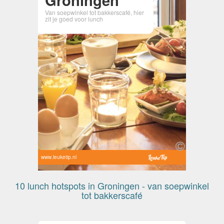
Van soepwinkel tot bakkerscafé, hier
zit je goed voor lunch
www.leuketip.nl
10 lunch hotspots in Groningen - van soepwinkel
tot bakkerscafé