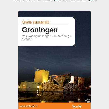
Gratis stadsgids
Groningen
Volg deze gids langs 10 kunstzinnige
plekken
www.leuketip.nl