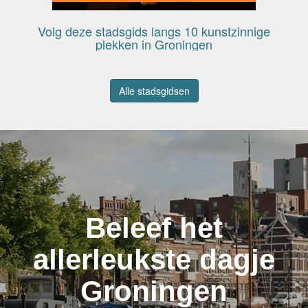
Volg deze stadsgids langs 10 kunstzinnige
plekken in Groningen
Alle stadsgidsen
Beleef het
allerleukste dagje
Groningen