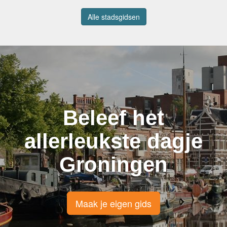
Alle stadsgidsen
Beleef het
allerleukste dagje
Groningen
Maak je eigen gids