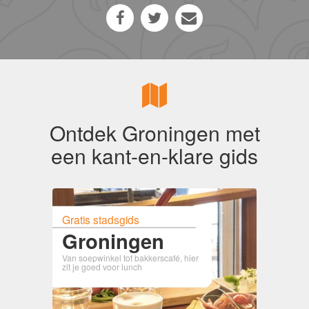
Ontdek Groningen met
een kant-en-klare gids
Gratis stadsgids
Groningen
Van soepwinkel tot bakkerscafé, hier
zit je goed voor lunch