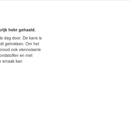
krijk hebt gehaald.
le dag door. De kans is
rdt getrokken. Om het
brood ook viennoiserie
rondstoffen en met
te smaak kan