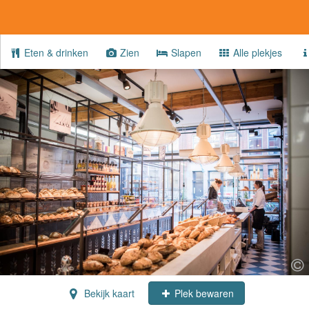
Eten & drinken
Zien
Slapen
Alle plekjes
Bekijk kaart
Plek bewaren