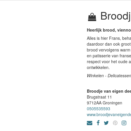
Broodj
Heerlijk brood, viennoi
Alles is hier Frans, be
daardoor dan ook groot
brood vervolgens warm e
en patisserie van frans
respect voor het oude a
ontwikkelen.
Winkelen - Delicatessen
Broodje van eigen de
Brugstraat 11
9712AA
Groningen
0505535593
www.broodjevaneigende