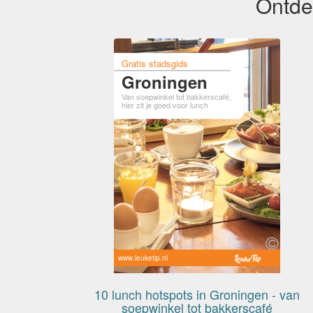
Ontde
Gratis stadsgids
Groningen
Van soepwinkel tot bakkerscafé,
hier zit je goed voor lunch
www.leuketip.nl
10 lunch hotspots in Groningen - van
soepwinkel tot bakkerscafé