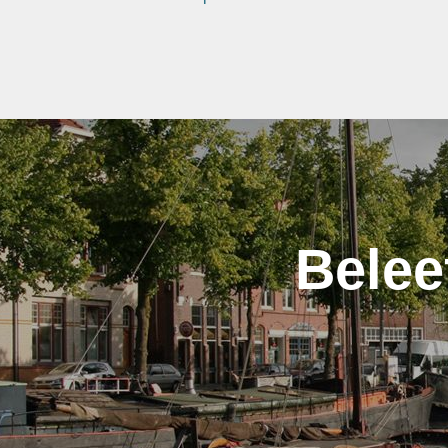
Belee