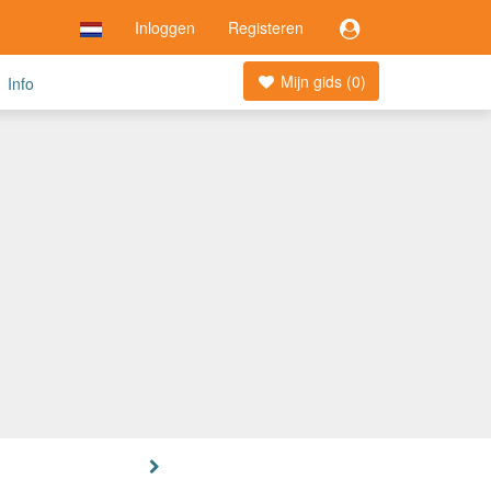
Inloggen
Registeren
Mijn gids (
0
)
Info