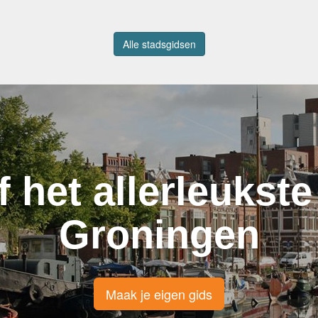
Alle stadsgidsen
f het allerleukste
Groningen
Maak je eigen gids