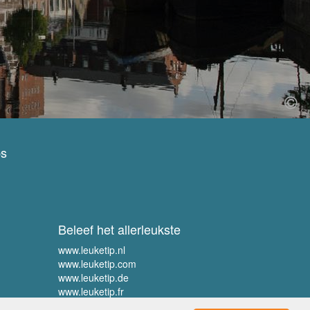
ps
Beleef het allerleukste
www.leuketip.nl
www.leuketip.com
www.leuketip.de
www.leuketip.fr