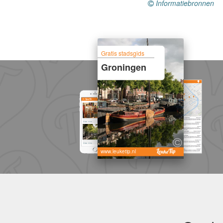
Informatiebronnen
Gratis stadsgids
Groningen
www.leuketip.nl