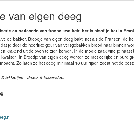
e van eigen deeg
serie en patisserie van franse kwaliteit, het is alsof je het in Fran
halve de bakker. Broodje van eigen deeg bakt, net als de Fransen, de he
 dat je door de heerlijke geur van versgebakken brood naar binnen wo
n krakend uit de oven te zien komen. In de mooie zaak vind je naast 
e kwaliteit. In Broodje van eigen deeg werken ze met eerlijke en pure g
mbacht. Zo laten ze het deeg minimaal 16 uur rijsen zodat het de bes
 & lekkerijen , Snack & tussendoor
eg
eg.nl