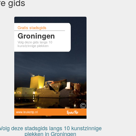
e gids
Gratis stadsgids
Groningen
Volg deze gids langs 10
kunstzinnige plekken
www.leuketip.nl
Volg deze stadsgids langs 10 kunstzinnige
plekken in Groningen