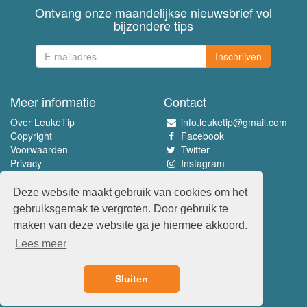
Ontvang onze maandelijkse nieuwsbrief vol
bijzondere tips
Inschrijven
Meer informatie
Contact
Over LeukeTip
info.leuketip@gmail.com
Copyright
Facebook
Voorwaarden
Twitter
Privacy
Instagram
Pinterest
Deze website maakt gebruik van cookies om het
Beleef het allerleukste
gebruiksgemak te vergroten. Door gebruik te
www.leuketip.nl
maken van deze website ga je hiermee akkoord.
www.leuketip.com
Lees meer
www.leuketip.de
www.leuketip.fr
Sluiten