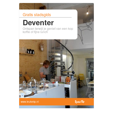
Gratis stadsgids
Deventer
Ontspan terwijl je geniet van een kop
koffie of fijne lunch
www.leuketip.nl