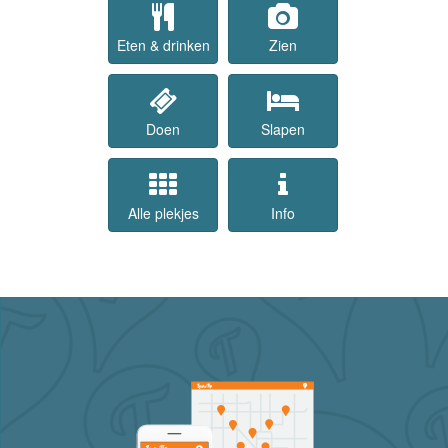
Eten & drinken
Zien
Doen
Slapen
Alle plekjes
Info