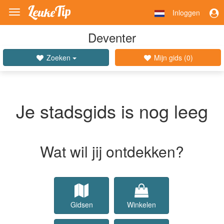
Inloggen
Toggle
navigation
Deventer
Zoeken
Mijn gids (
0
)
Je stadsgids is nog leeg
Wat wil jij ontdekken?
Gidsen
Winkelen