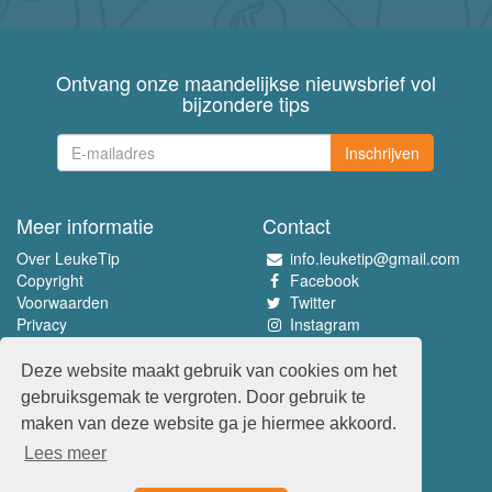
Ontvang onze maandelijkse nieuwsbrief vol
bijzondere tips
Inschrijven
Meer informatie
Contact
Over LeukeTip
info.leuketip@gmail.com
Copyright
Facebook
Voorwaarden
Twitter
Privacy
Instagram
Pinterest
Deze website maakt gebruik van cookies om het
Beleef het allerleukste
gebruiksgemak te vergroten. Door gebruik te
www.leuketip.nl
maken van deze website ga je hiermee akkoord.
www.leuketip.com
Lees meer
www.leuketip.de
www.leuketip.fr