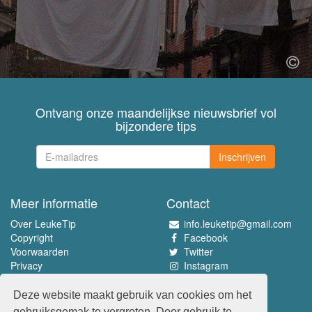
Ontvang onze maandelijkse nieuwsbrief vol
bijzondere tips
Inschrijven
Meer informatie
Contact
Over LeukeTip
info.leuketip@gmail.com
Copyright
Facebook
Voorwaarden
Twitter
Privacy
Instagram
Pinterest
Deze website maakt gebruik van cookies om het
Beleef het allerleukste
gebruiksgemak te vergroten. Door gebruik te