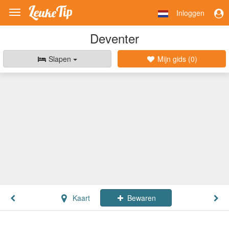
Inloggen
Toggle
navigation
Deventer
Slapen
Mijn gids (
0
)
Kaart
Bewaren