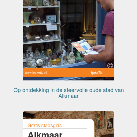
www.leuketip.nl
Op ontdekking in de sfeervolle oude stad van
Alkmaar
Gratis stadsgids
Alkmaar