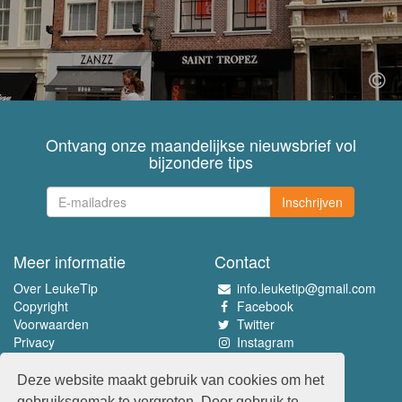
Ontvang onze maandelijkse nieuwsbrief vol
bijzondere tips
Inschrijven
Meer informatie
Contact
Over LeukeTip
info.leuketip@gmail.com
Copyright
Facebook
Voorwaarden
Twitter
Privacy
Instagram
Pinterest
Deze website maakt gebruik van cookies om het
Beleef het allerleukste
gebruiksgemak te vergroten. Door gebruik te