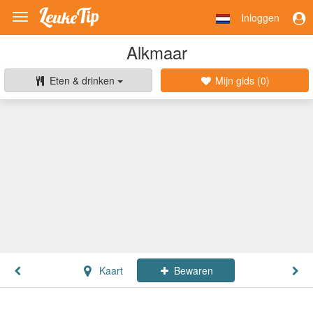
Inloggen
Toggle
navigation
Alkmaar
Eten & drinken
Mijn gids (
0
)
Kaart
Bewaren