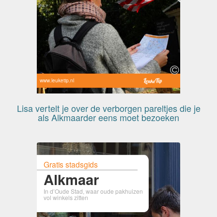
www.leuketip.nl
Lisa vertelt je over de verborgen pareltjes die je
als Alkmaarder eens moet bezoeken
Gratis stadsgids
Alkmaar
In d’Oude Stad, waar oude pakhuizen
vol winkels zitten