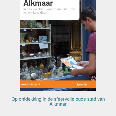
Alkmaar
In d’Oude Stad, waar oude pakhuizen
vol winkels zitten
www.leuketip.nl
Op ontdekking in de sfeervolle oude stad van
Alkmaar