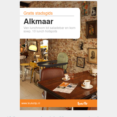
Gratis stadsgids
Alkmaar
Van lunchroom tot saladebar en kom
soep. 10 lunch hotspots
www.leuketip.nl