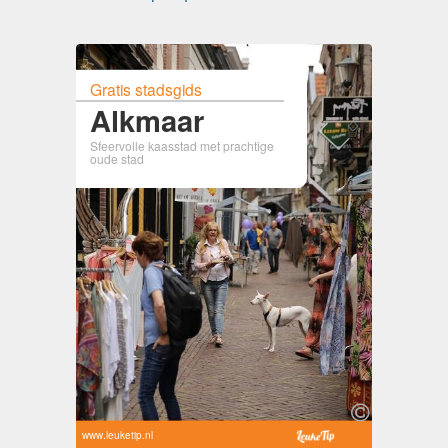
Gratis stadsgids
Alkmaar
Sfeervolle kaasstad met prachtige
oude stad
www.leuketip.nl