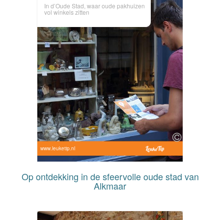
In d’Oude Stad, waar oude pakhuizen
vol winkels zitten
www.leuketip.nl
Op ontdekking in de sfeervolle oude stad van
Alkmaar