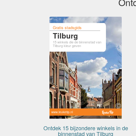
Ontd
Gratis stadsgids
Tilburg
15 winkels die de binnenstad van
Tilburg kleur geven
www.leuketip.nl
Ontdek 15 bijzondere winkels in de
binnenstad van Tilburg