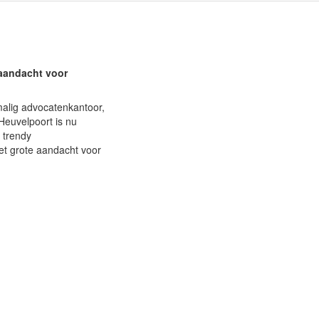
 aandacht voor
lig advocatenkantoor,
Heuvelpoort is nu
 trendy
et grote aandacht voor