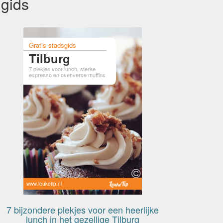
 gids
Gratis stadsgids
Tilburg
7 plekjes voor lunch, sterke
espresso en ovenverse muffins
www.leuketip.nl
7 bijzondere plekjes voor een heerlijke
lunch in het gezellige Tilburg