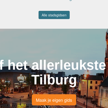
Alle stadsgidsen
f het allerleukste
Tilburg
Maak je eigen gids