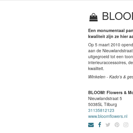
BLOOM
Een monumentaal pand
kwaliteit zijn ze hier 
Op 5 maart 2010 opend
aan de Nieuwlandstraat 
uitgegroeid tot een too
interieuraccessoires, d
kwaliteit.
Winkelen - Kado's & g
BLOOM! Flowers & M
Nieuwlandstraat 5
5038SL
Tilburg
31135812123
www.bloomflowers.nl