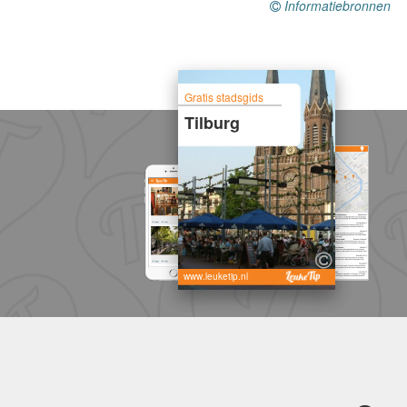
Informatiebronnen
Gratis stadsgids
Tilburg
www.leuketip.nl