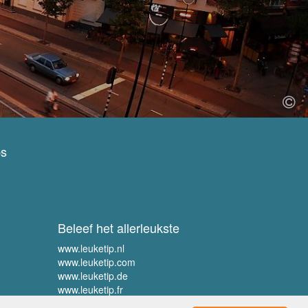
ps
Beleef het allerleukste
www.leuketip.nl
www.leuketip.com
www.leuketip.de
www.leuketip.fr