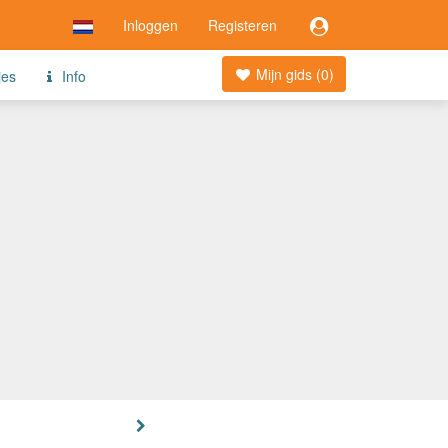
Inloggen
Registeren
Mijn gids (
0
)
jes
Info