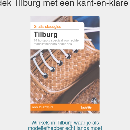
ek Tilburg met een kant-en-klare
Gratis stadsgids
Tilburg
14 hotspots speciaal voor echte
modeliefhebbers onder ons
www.leuketip.nl
Winkels in Tilburg waar je als
modeliefhebber echt langs moet