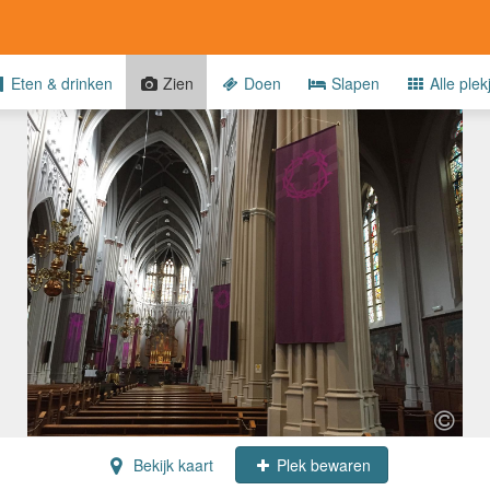
Eten & drinken
Zien
Doen
Slapen
Alle plek
Bekijk kaart
Plek bewaren