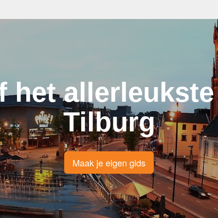
f het allerleukste
Tilburg
Maak je eigen gids