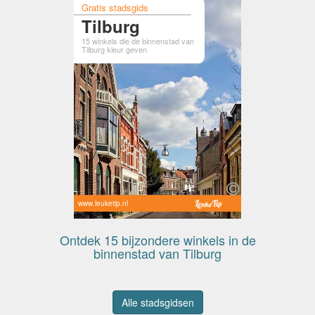
Gratis stadsgids
Tilburg
15 winkels die de binnenstad van
Tilburg kleur geven
www.leuketip.nl
Ontdek 15 bijzondere winkels in de
binnenstad van Tilburg
Alle stadsgidsen