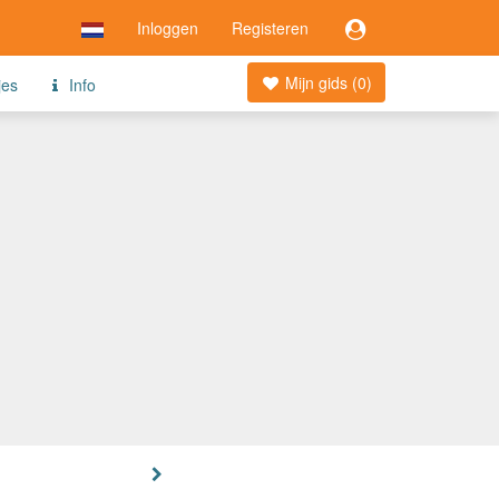
Inloggen
Registeren
Mijn gids (
0
)
jes
Info