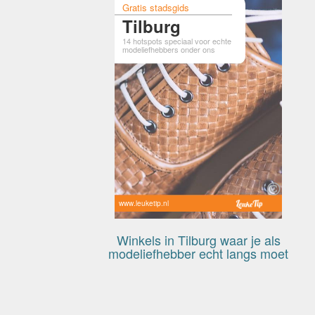
Gratis stadsgids
Tilburg
14 hotspots speciaal voor echte
modeliefhebbers onder ons
www.leuketip.nl
Winkels in Tilburg waar je als
modeliefhebber echt langs moet