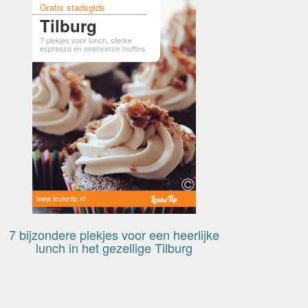
Gratis stadsgids
Tilburg
7 plekjes voor lunch, sterke
espresso en ovenverse muffins
www.leuketip.nl
7 bijzondere plekjes voor een heerlijke
lunch in het gezellige Tilburg