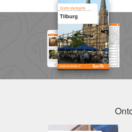
Gratis stadsgids
Tilburg
www.leuketip.nl
Ontd