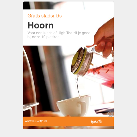
Gratis stadsgids
Hoorn
Voor een lunch of High Tea zit je goed
bij deze 10 plekken
www.leuketip.nl