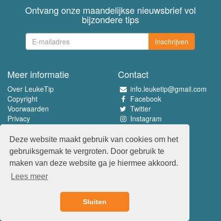
Ontvang onze maandelijkse nieuwsbrief vol
bijzondere tips
Inschrijven
Meer informatie
Contact
Over LeukeTip
info.leuketip@gmail.com
Copyright
Facebook
Voorwaarden
Twitter
Privacy
Instagram
Pinterest
Deze website maakt gebruik van cookies om het
Beleef het allerleukste
gebruiksgemak te vergroten. Door gebruik te
www.leuketip.nl
maken van deze website ga je hiermee akkoord.
www.leuketip.com
Lees meer
www.leuketip.de
www.leuketip.fr
Sluiten