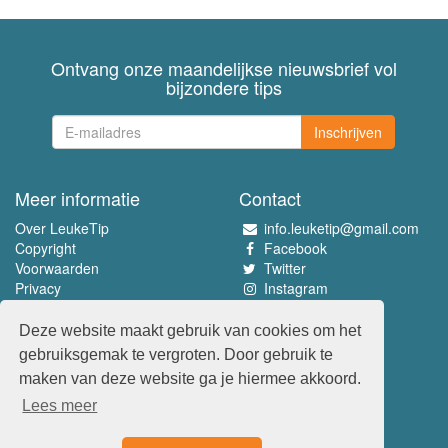
Ontvang onze maandelijkse nieuwsbrief vol
bijzondere tips
Inschrijven
Meer informatie
Contact
Over LeukeTip
info.leuketip@gmail.com
Copyright
Facebook
Voorwaarden
Twitter
Privacy
Instagram
Pinterest
Deze website maakt gebruik van cookies om het
Beleef het allerleukste
gebruiksgemak te vergroten. Door gebruik te
www.leuketip.nl
maken van deze website ga je hiermee akkoord.
www.leuketip.com
Lees meer
www.leuketip.de
www.leuketip.fr