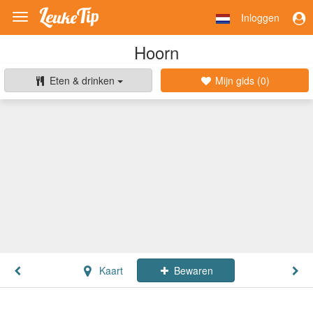
Inloggen
Toggle
navigation
Hoorn
Eten & drinken
Mijn gids (
0
)
Kaart
Bewaren