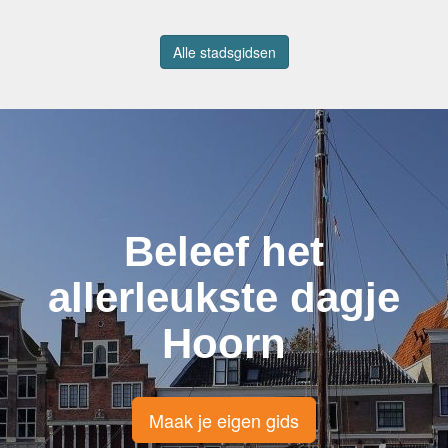
Alle stadsgidsen
Beleef het
allerleukste dagje
Hoorn
Maak je eigen gids