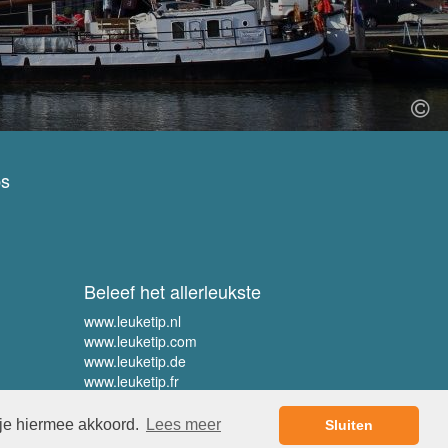
ps
Beleef het allerleukste
www.leuketip.nl
www.leuketip.com
www.leuketip.de
www.leuketip.fr
 je hiermee akkoord.
Lees meer
Sluiten