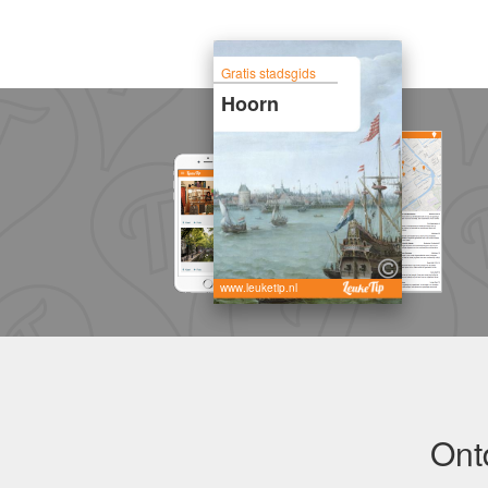
Gratis stadsgids
Hoorn
www.leuketip.nl
Ont