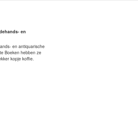
eedehands- en
hands- en antiquarische
onte Boeken hebben ze
kker kopje koffie.