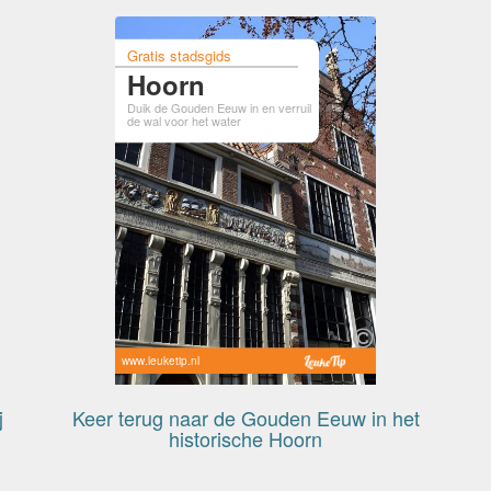
Gratis stadsgids
Hoorn
Duik de Gouden Eeuw in en verruil
de wal voor het water
www.leuketip.nl
j
Keer terug naar de Gouden Eeuw in het
historische Hoorn