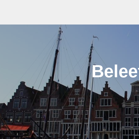
Belee