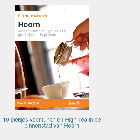
Gratis stadsgids
Hoorn
Voor een lunch of High Tea zit je
goed bij deze 10 plekken
www.leuketip.nl
10 plekjes voor lunch en High Tea in de
binnenstad van Hoorn