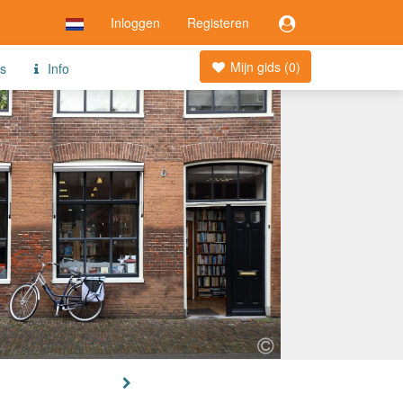
Inloggen
Registeren
Mijn gids (
0
)
es
Info