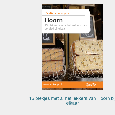
Gratis stadsgids
Hoorn
15 plekken met al het lekkers van
de stad bij elkaar
www.leuketip.nl
15 plekjes met al het lekkers van Hoorn bi
elkaar