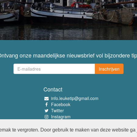
ntvang onze maandelijkse nieuwsbrief vol bijzondere ti
Inschrijven
Contact
info.leuketip@gmail.com
Facebook
Twitter
Instagram
Pinterest
mak te vergroten. Door gebruik te maken van deze website ga