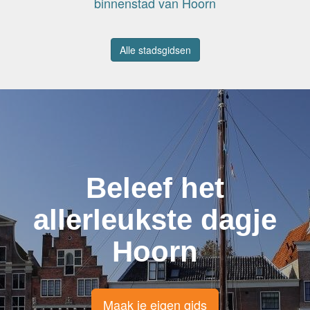
binnenstad van Hoorn
Alle stadsgidsen
Beleef het
allerleukste dagje
Hoorn
Maak je eigen gids