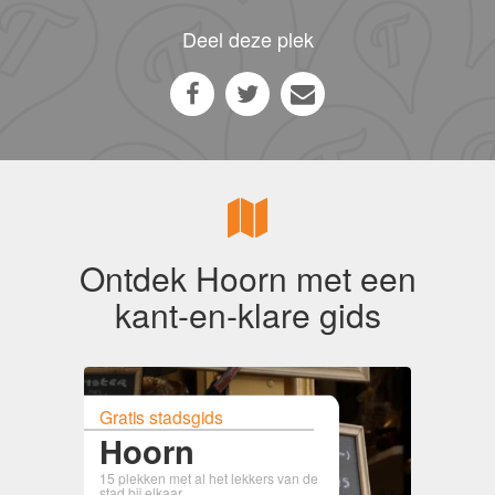
Deel deze plek
Ontdek Hoorn met een
kant-en-klare gids
Gratis stadsgids
Hoorn
15 plekken met al het lekkers van de
stad bij elkaar