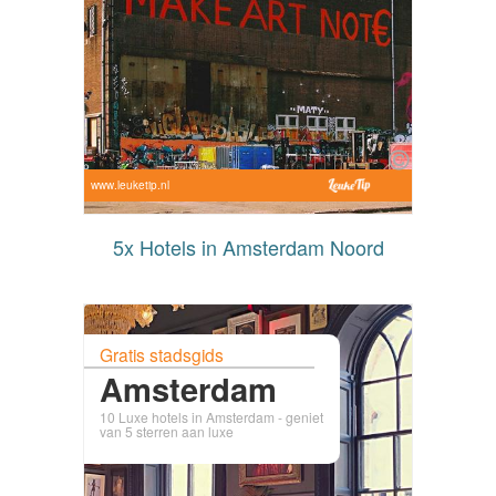
www.leuketip.nl
5x Hotels in Amsterdam Noord
Gratis stadsgids
Amsterdam
10 Luxe hotels in Amsterdam - geniet
van 5 sterren aan luxe