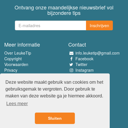
Ontvang onze maandelijkse nieuwsbrief vol
bijzondere tips
Inschrijven
Meer informatie
Contact
Over LeukeTip
info.leuketip@gmail.com
Copyright
Facebook
Voorwaarden
Twitter
Privacy
Instagram
Pinterest
Deze website maakt gebruik van cookies om het
Beleef het allerleukste
gebruiksgemak te vergroten. Door gebruik te
www.leuketip.nl
maken van deze website ga je hiermee akkoord.
www.leuketip.com
Lees meer
www.leuketip.de
www.leuketip.fr
Sluiten