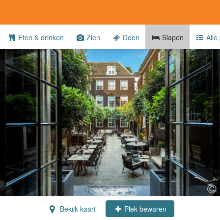
Eten & drinken
Zien
Doen
Slapen
Alle 
Bekijk kaart
Plek bewaren