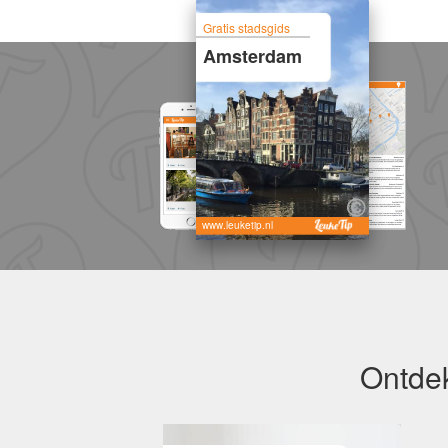
Gratis stadsgids
Amsterdam
www.leuketip.nl
Ontdek