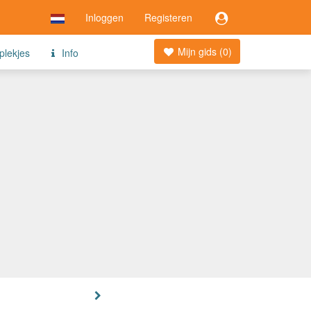
Inloggen
Registeren
Mijn gids (
0
)
plekjes
Info