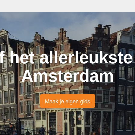
f het allerleukste
Amsterdam
Maak je eigen gids