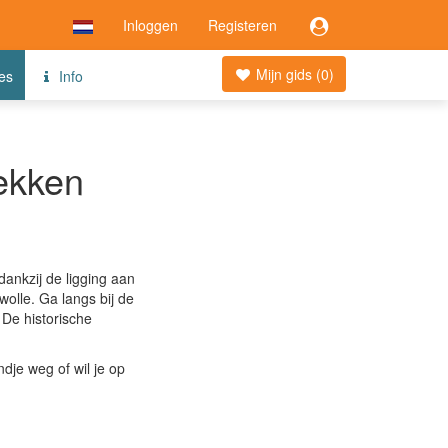
Inloggen
Registeren
Mijn gids (
0
)
jes
Info
dekken
dankzij de ligging aan
wolle. Ga langs bij de
 De historische
dje weg of wil je op
.