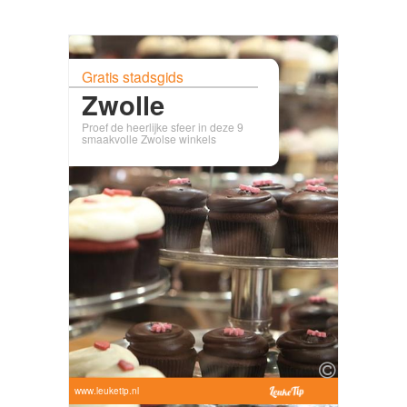
Gratis stadsgids
Zwolle
Proef de heerlijke sfeer in deze 9
smaakvolle Zwolse winkels
www.leuketip.nl