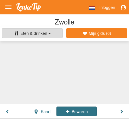
Inloggen
Toggle
navigation
Zwolle
Eten & drinken
Mijn gids (
0
)
Kaart
Bewaren