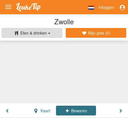
Inloggen
Toggle
navigation
Zwolle
Eten & drinken
Mijn gids (
0
)
Kaart
Bewaren