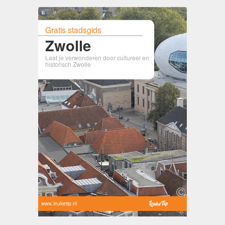
Gratis stadsgids
Zwolle
Laat je verwonderen door cultureel en
historisch Zwolle
www.leuketip.nl