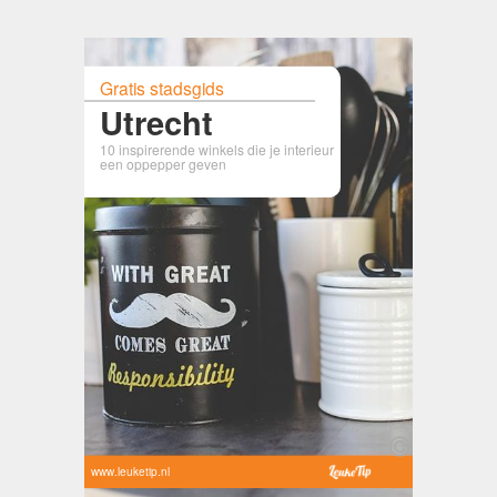
Gratis stadsgids
Utrecht
10 inspirerende winkels die je interieur
een oppepper geven
www.leuketip.nl