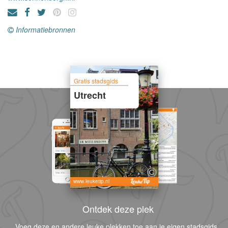
Informatiebronnen
Gratis stadsgids
Utrecht
www.leuketip.nl
Ontdek deze plek
Voeg deze en andere leuke plekken toe aan je eigen stadsgids