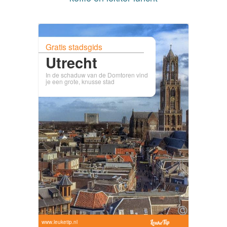
Gratis stadsgids
Utrecht
In de schaduw van de Domtoren vind
je een grote, knusse stad
www.leuketip.nl