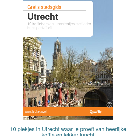
Gratis stadsgids
Utrecht
10 koffiebars en lunchtentjes met ieder
hun specialiteit
www.leuketip.nl
10 plekjes in Utrecht waar je proeft van heerlijke
koffie en lekker luncht