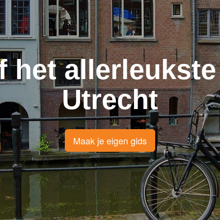
f het allerleukste
Utrecht
Maak je eigen gids