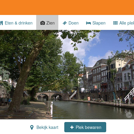
Eten & drinken
Zien
Doen
Slapen
Alle ple
Bekijk kaart
Plek bewaren