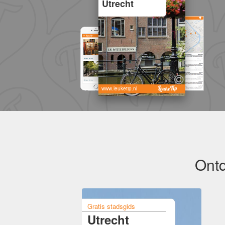
Utrecht
www.leuketip.nl
Ontd
Gratis stadsgids
Utrecht