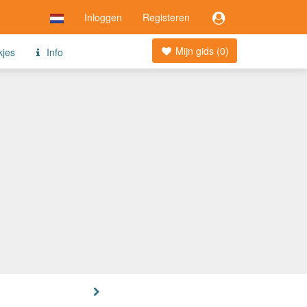
Inloggen
Registeren
Mijn gids (
0
)
kjes
Info