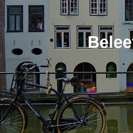
Belee