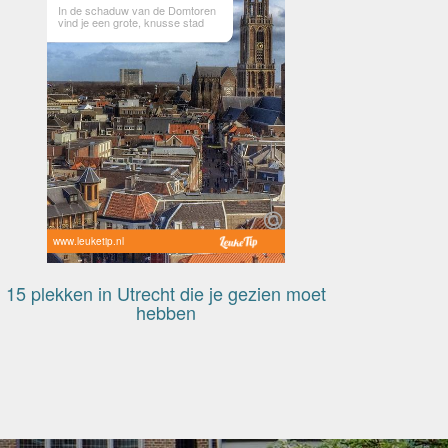
In de schaduw van de Domtoren
vind je een grote, knusse stad
www.leuketip.nl
15 plekken in Utrecht die je gezien moet
hebben