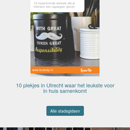
10 inspirerende winkels die je
interieur een oppepper geven
www.leuketip.nl
10 plekjes in Utrecht waar het leukste voor
in huis samenkomt
Alle stadsgidsen