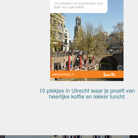
10 koffiebars en lunchtentjes met
ieder hun specialiteit
www.leuketip.nl
10 plekjes in Utrecht waar je proeft van
heerlijke koffie en lekker luncht