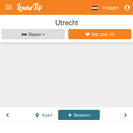
Inloggen
Toggle
navigation
Utrecht
Slapen
Mijn gids (
0
)
Kaart
Bewaren