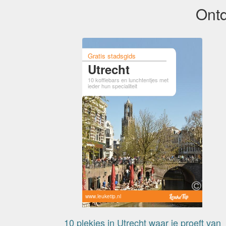
Ontd
Gratis stadsgids
Utrecht
10 koffiebars en lunchtentjes met
ieder hun specialiteit
www.leuketip.nl
10 plekjes in Utrecht waar je proeft van