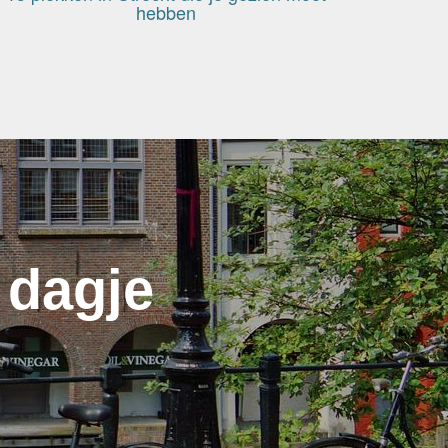
hebben
 dagje