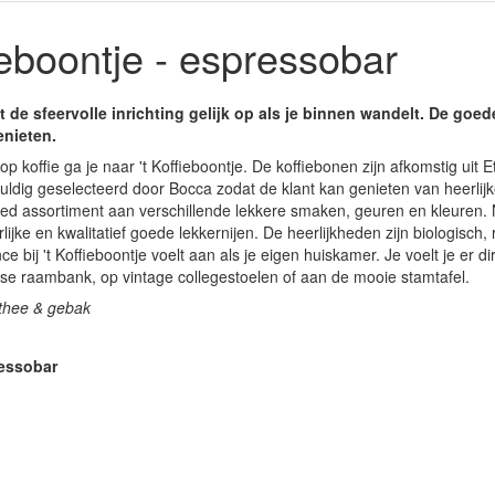
ieboontje - espressobar
lt de sfeervolle inrichting gelijk op als je binnen wandelt. De goed
enieten.
 koffie ga je naar 't Koffieboontje. De koffiebonen zijn afkomstig uit Et
ldig geselecteerd door Bocca zodat de klant kan genieten van heerlijk
eed assortiment aan verschillende lekkere smaken, geuren en kleuren. 
lijke en kwalitatief goede lekkernijen. De heerlijkheden zijn biologisch, 
ce bij 't Koffieboontje voelt aan als je eigen huiskamer. Je voelt je er d
se raambank, op vintage collegestoelen of aan de mooie stamtafel.
, thee & gebak
ressobar