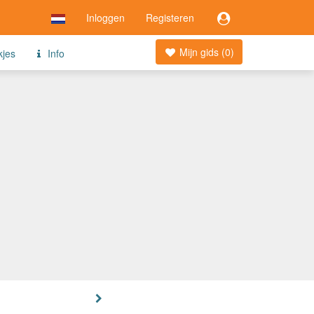
Inloggen
Registeren
Mijn gids (
0
)
kjes
Info