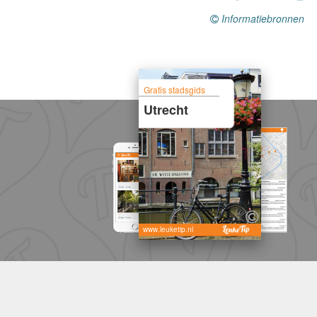
Informatiebronnen
Gratis stadsgids
Utrecht
www.leuketip.nl