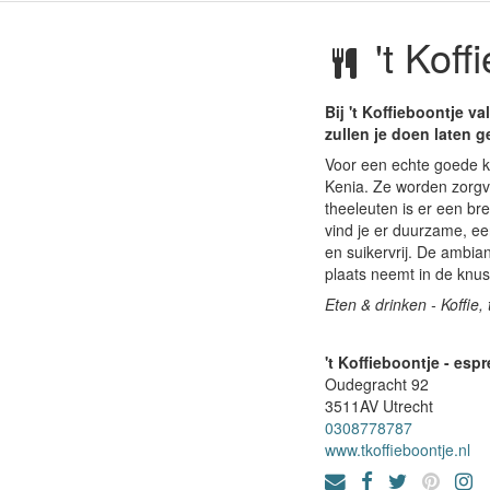
't Koff
Bij 't Koffieboontje va
zullen je doen laten g
Voor een echte goede kop
Kenia. Ze worden zorgvu
theeleuten is er een br
vind je er duurzame, eer
en suikervrij. De ambian
plaats neemt in de knus
Eten & drinken - Koffie
't Koffieboontje - esp
Oudegracht 92
3511AV
Utrecht
0308778787
www.tkoffieboontje.nl