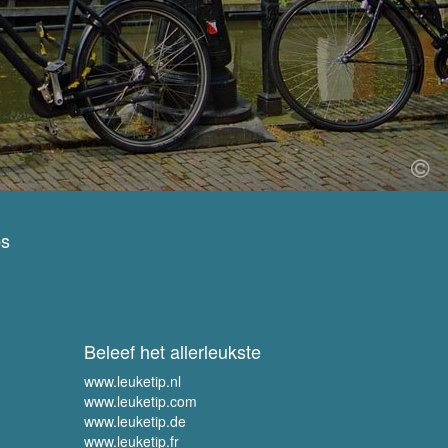
ps
Beleef het allerleukste
www.leuketip.nl
www.leuketip.com
www.leuketip.de
www.leuketip.fr