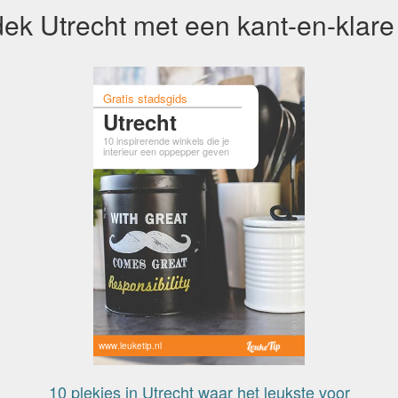
ek Utrecht met een kant-en-klare
Gratis stadsgids
Utrecht
10 inspirerende winkels die je
interieur een oppepper geven
www.leuketip.nl
10 plekjes in Utrecht waar het leukste voor