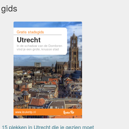
 gids
Gratis stadsgids
Utrecht
In de schaduw van de Domtoren
vind je een grote, knusse stad
www.leuketip.nl
15 plekken in Utrecht die je gezien moet