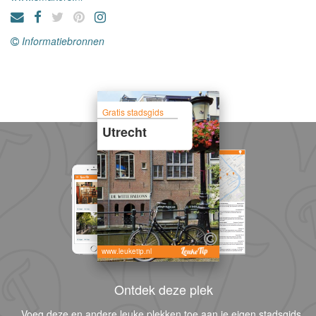
Informatiebronnen
Gratis stadsgids
Utrecht
www.leuketip.nl
Ontdek deze plek
Voeg deze en andere leuke plekken toe aan je eigen stadsgids