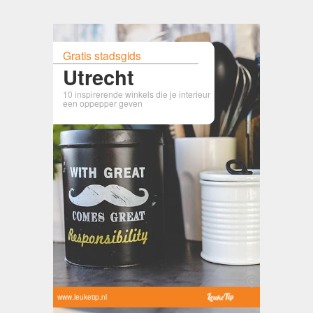
Gratis stadsgids
Utrecht
10 inspirerende winkels die je interieur
een oppepper geven
www.leuketip.nl