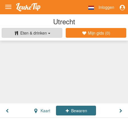
Inloggen
Toggle
navigation
Utrecht
Eten & drinken
Mijn gids (
0
)
Kaart
Bewaren