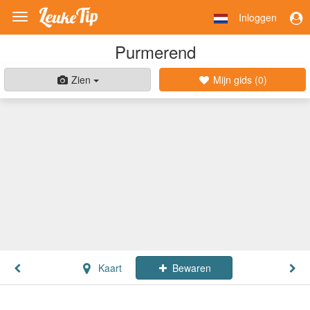
Inloggen
Toggle
navigation
Purmerend
Zien
Mijn gids (
0
)
Kaart
Bewaren