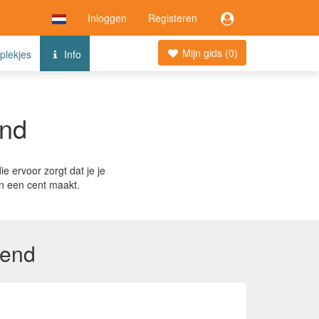
Inloggen
Registeren
Mijn gids (
0
)
 plekjes
Info
end
e ervoor zorgt dat je je
an een cent maakt.
rend