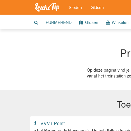
Steden
Gidsen
PURMEREND
Gidsen
Winkelen
Pr
Op deze pagina vind je a
vanaf het treinstation 
Toe
VVV i-Point
In het Purmerends Museum vind je het digitale touch