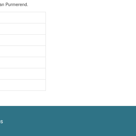
van Purmerend.
ps