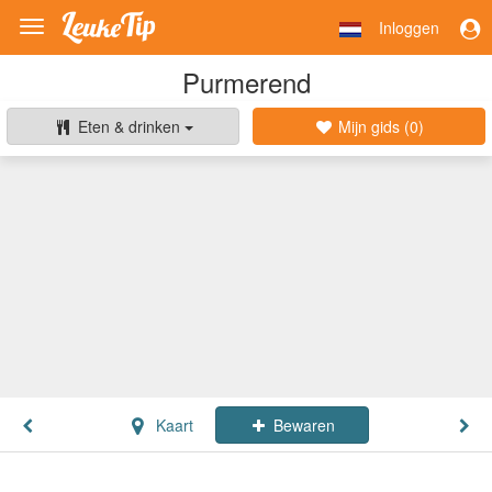
Inloggen
Toggle
navigation
Purmerend
Eten & drinken
Mijn gids (
0
)
Kaart
Bewaren