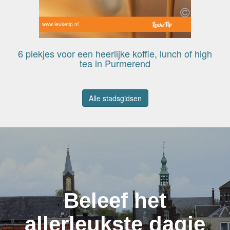
www.leuketip.nl
6 plekjes voor een heerlijke koffie, lunch of high
tea in Purmerend
Alle stadsgidsen
Beleef het
allerleukste dagje