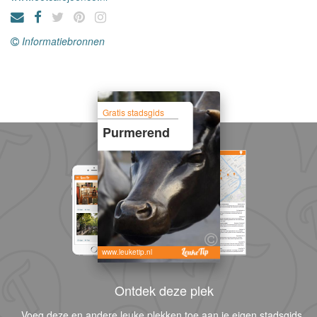
Informatiebronnen
Gratis stadsgids
Purmerend
www.leuketip.nl
Ontdek deze plek
Voeg deze en andere leuke plekken toe aan je eigen stadsgids