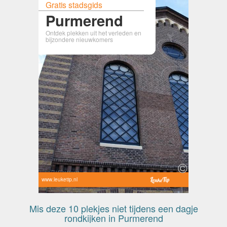
Gratis stadsgids
Purmerend
Ontdek plekken uit het verleden en
bijzondere nieuwkomers
www.leuketip.nl
Mis deze 10 plekjes niet tijdens een dagje
rondkijken in Purmerend