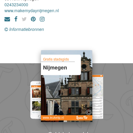
0243234000
www.makemydaynijmegen.nl
Informatiebronnen
Gratis stadsgids
Nijmegen
www.leuketip.nl