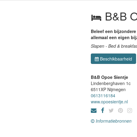
B&B Op
Beleef een bijzondere
allemaal een eigen bij
Slapen - Bed & breakfa
Beschikbaarheid
B&B Opoe Sientje
Lindenberghaven 1c
6511XP
Nijmegen
0613116184
www.opoesientje.nl
Informatiebronnen