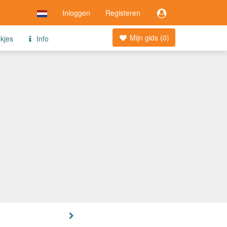
Inloggen
Registeren
Mijn gids (
0
)
ekjes
Info