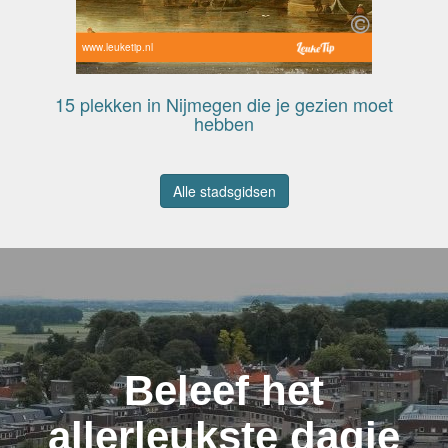
www.leuketip.nl
15 plekken in Nijmegen die je gezien moet
hebben
Alle stadsgidsen
Beleef het
allerleukste dagje