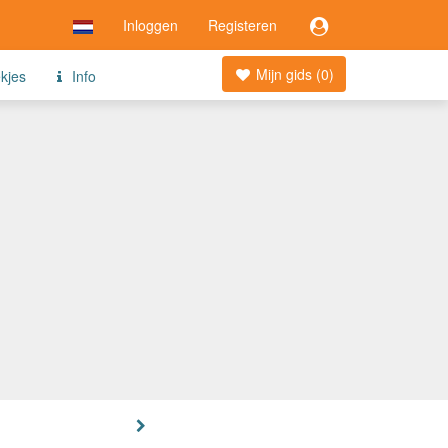
Inloggen
Registeren
Mijn gids (
0
)
ekjes
Info