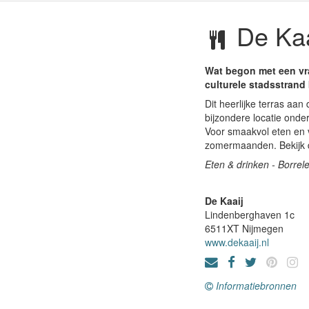
De Kaa
Wat begon met een vra
culturele stadsstrand
Dit heerlijke terras aa
bijzondere locatie onder
Voor smaakvol eten en 
zomermaanden. Bekijk d
Eten & drinken - Borrel
De Kaaij
Lindenberghaven 1c
6511XT
Nijmegen
www.dekaaij.nl
Informatiebronnen