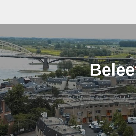
Belee