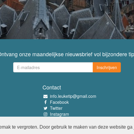
ntvang onze maandelijkse nieuwsbrief vol bijzondere ti
Inschrijven
Contact
info.leuketip@gmail.com
Facebook
Twitter
Instagram
Pinterest
mak te vergroten. Door gebruik te maken van deze website ga