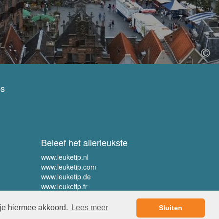
ps
Beleef het allerleukste
www.leuketip.nl
www.leuketip.com
www.leuketip.de
www.leuketip.fr
 je hiermee akkoord.
Lees meer
Sluiten