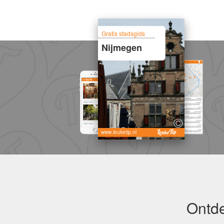
Gratis stadsgids
Nijmegen
www.leuketip.nl
Ontde