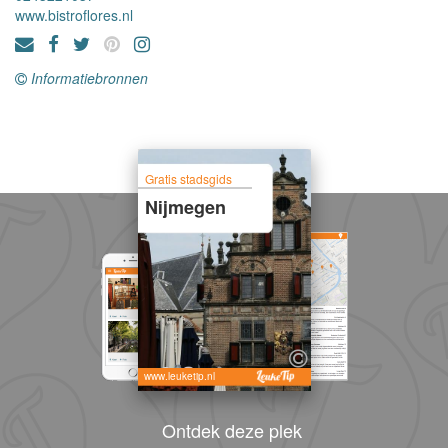
www.bistroflores.nl
Informatiebronnen
Gratis stadsgids
Nijmegen
www.leuketip.nl
Ontdek deze plek