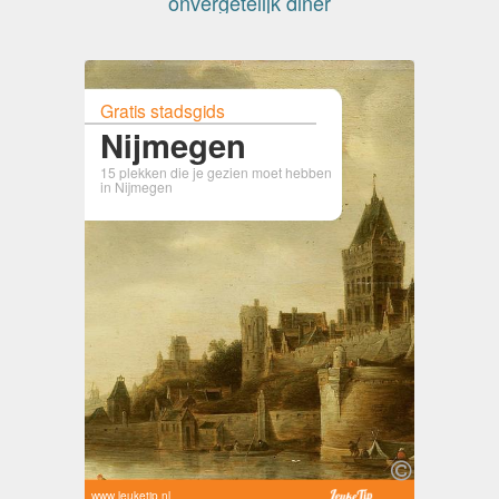
onvergetelijk diner
Gratis stadsgids
Nijmegen
15 plekken die je gezien moet hebben
in Nijmegen
www.leuketip.nl