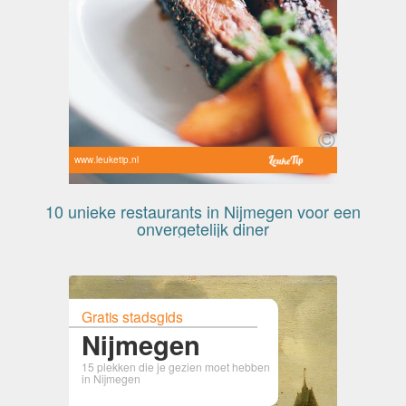
www.leuketip.nl
10 unieke restaurants in Nijmegen voor een
onvergetelijk diner
Gratis stadsgids
Nijmegen
15 plekken die je gezien moet hebben
in Nijmegen