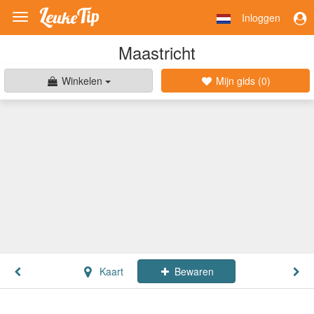
Inloggen
Toggle
navigation
Maastricht
Winkelen
Mijn gids (
0
)
Kaart
Bewaren