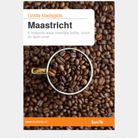
Gratis stadsgids
Maastricht
6 hotspots waar heerlijke koffie, lunch
en taart vindt
www.leuketip.nl