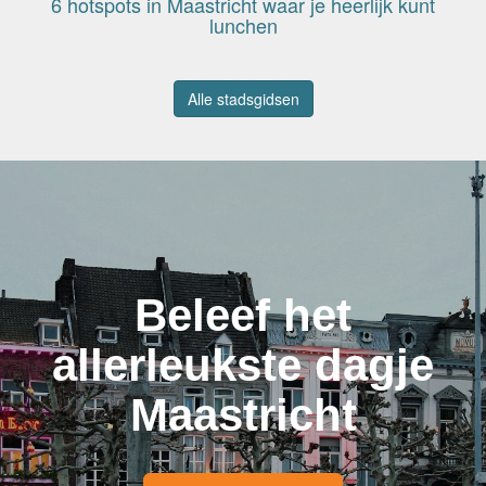
6 hotspots in Maastricht waar je heerlijk kunt
lunchen
Alle stadsgidsen
Beleef het
allerleukste dagje
Maastricht