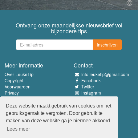
Ontvang onze maandelijkse nieuwsbrief vol
bijzondere tips
Inschrijven
Meer informatie
Contact
Over LeukeTip
info.leuketip@gmail.com
Copyright
Facebook
Voorwaarden
Twitter
Privacy
Instagram
Pinterest
Deze website maakt gebruik van cookies om het
Beleef het allerleukste
gebruiksgemak te vergroten. Door gebruik te
www.leuketip.nl
maken van deze website ga je hiermee akkoord.
www.leuketip.com
Lees meer
www.leuketip.de