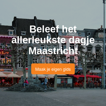
Beleef het
allerleukste dagje
Maastricht
Maak je eigen gids