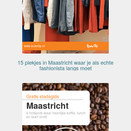
www.leuketip.nl
15 plekjes in Maastricht waar je als echte
fashionista langs moet
Gratis stadsgids
Maastricht
6 hotspots waar heerlijke koffie, lunch
en taart vindt