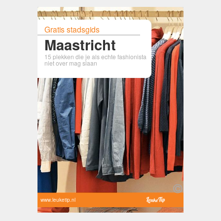
Gratis stadsgids
Maastricht
15 plekken die je als echte fashionista
niet over mag slaan
www.leuketip.nl