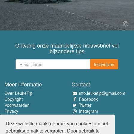
Ontvang onze maandelijkse nieuwsbrief vol
bijzondere tips
Inschrijven
Meer informatie
Contact
Over LeukeTip
info.leuketip@gmail.com
Copyright
Facebook
Voorwaarden
Twitter
Privacy
Instagram
Pinterest
Deze website maakt gebruik van cookies om het
Beleef het allerleukste
gebruiksgemak te vergroten. Door gebruik te