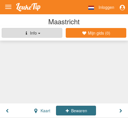
Inloggen
Toggle
navigation
Maastricht
Info
Mijn gids (
0
)
Kaart
Bewaren