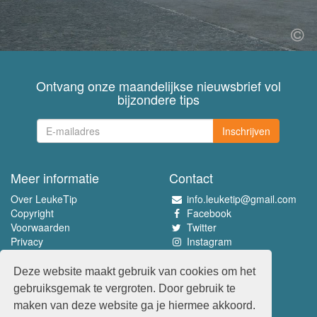
Ontvang onze maandelijkse nieuwsbrief vol
bijzondere tips
Inschrijven
Meer informatie
Contact
Over LeukeTip
info.leuketip@gmail.com
Copyright
Facebook
Voorwaarden
Twitter
Privacy
Instagram
Pinterest
Deze website maakt gebruik van cookies om het
Beleef het allerleukste
gebruiksgemak te vergroten. Door gebruik te
www.leuketip.nl
maken van deze website ga je hiermee akkoord.