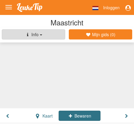
Inloggen
Toggle
navigation
Maastricht
Info
Mijn gids (
0
)
Kaart
Bewaren