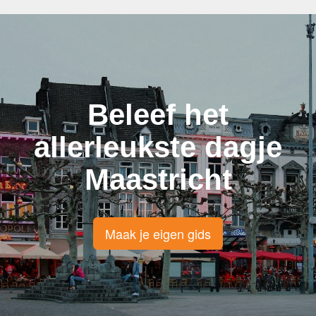
Beleef het
allerleukste dagje
Maastricht
Maak je eigen gids