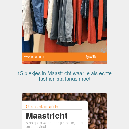
www.leuketip.nl
15 plekjes in Maastricht waar je als echte
fashionista langs moet
Gratis stadsgids
Maastricht
6 hotspots waar heerlijke koffie, lunch
en taart vindt