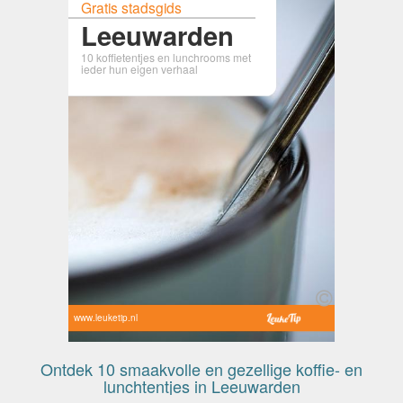
Gratis stadsgids
Leeuwarden
10 koffietentjes en lunchrooms met
ieder hun eigen verhaal
www.leuketip.nl
Ontdek 10 smaakvolle en gezellige koffie- en
lunchtentjes in Leeuwarden