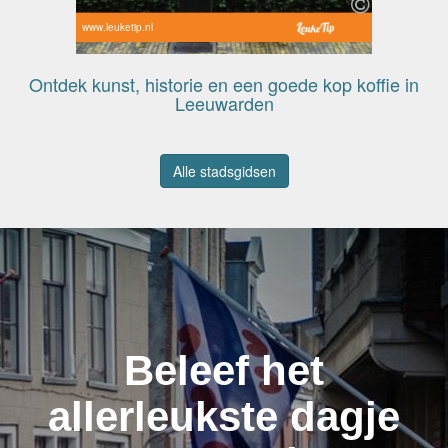
www.leuketip.nl
Ontdek kunst, historie en een goede kop koffie in
Leeuwarden
Alle stadsgidsen
Beleef het
allerleukste dagje