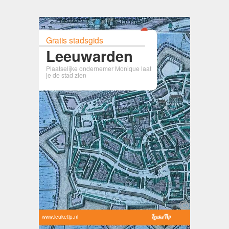
Gratis stadsgids
Leeuwarden
Plaatselijke ondernemer Monique laat
je de stad zien
www.leuketip.nl